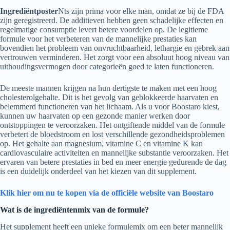
Ingrediëntposter
Nts zijn prima voor elke man, omdat ze bij de FDA
zijn geregistreerd. De additieven hebben geen schadelijke effecten en
regelmatige consumptie levert betere voordelen op. De legitieme
formule voor het verbeteren van de mannelijke prestaties kan
bovendien het probleem van onvruchtbaarheid, lethargie en gebrek aan
vertrouwen verminderen. Het zorgt voor een absoluut hoog niveau van
uithoudingsvermogen door categorieën goed te laten functioneren.
De meeste mannen krijgen na hun dertigste te maken met een hoog
cholesterolgehalte. Dit is het gevolg van geblokkeerde haarvaten en
belemmerd functioneren van het lichaam. Als u voor Boostaro kiest,
kunnen uw haarvaten op een gezonde manier werken door
ontstoppingen te veroorzaken. Het ontgiftende middel van de formule
verbetert de bloedstroom en lost verschillende gezondheidsproblemen
op. Het gehalte aan magnesium, vitamine C en vitamine K kan
cardiovasculaire activiteiten en mannelijke substantie veroorzaken. Het
ervaren van betere prestaties in bed en meer energie gedurende de dag
is een duidelijk onderdeel van het kiezen van dit supplement.
Klik hier om nu te kopen via de officiële website van Boostaro
Wat is de ingrediëntenmix van de formule?
Het supplement heeft een unieke formulemix om een ​​beter mannelijk