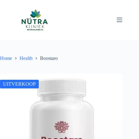
Ga
naar
de
inhoud
Home
Health
Boostaro
UITVERKOOP