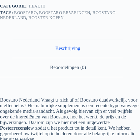
CATEGORIE:
HEALTH
TAGS:
BOOSTARO
,
BOOSTARO ERVARINGEN
,
BOOSTARO
NEDERLAND
,
BOOSTER KOPEN
Beschrijving
Beoordelingen (0)
Boostaro Nederland Vraagt ​​u zich af of Boostaro daadwerkelijk voor
u effectief is? Het natuurlijke supplement is een recente hype vanwege
ongekende media-aandacht. Als gevolg hiervan zijn er veel twijfels
over de ingrediënten van Boostaro, hoe het werkt, de prijs en de
bijwerkingen. Daarom zijn we hier met een uitgewerkte
Posterrecensie
w zodat u het product tot in detail kent. We hebben
geprobeerd uw twijfel op te helderen door alle belangrijke informatie
hier uit te werken.