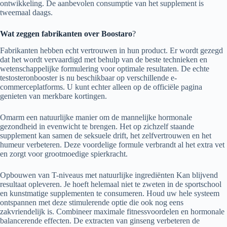
ontwikkeling. De aanbevolen consumptie van het supplement is
tweemaal daags.
Wat zeggen fabrikanten over Boostaro
?
Fabrikanten hebben echt vertrouwen in hun product. Er wordt gezegd
dat het wordt vervaardigd met behulp van de beste technieken en
wetenschappelijke formulering voor optimale resultaten. De echte
testosteronbooster is nu beschikbaar op verschillende e-
commerceplatforms. U kunt echter alleen op de officiële pagina
genieten van merkbare kortingen.
Omarm een ​​natuurlijke manier om de mannelijke hormonale
gezondheid in evenwicht te brengen. Het op zichzelf staande
supplement kan samen de seksuele drift, het zelfvertrouwen en het
humeur verbeteren. Deze voordelige formule verbrandt al het extra vet
en zorgt voor grootmoedige spierkracht.
Opbouwen van T-niveaus met natuurlijke ingrediënten Kan blijvend
resultaat opleveren. Je hoeft helemaal niet te zweten in de sportschool
en kunstmatige supplementen te consumeren. Houd uw hele systeem
ontspannen met deze stimulerende optie die ook nog eens
zakvriendelijk is. Combineer maximale fitnessvoordelen en hormonale
balancerende effecten. De extracten van ginseng verbeteren de