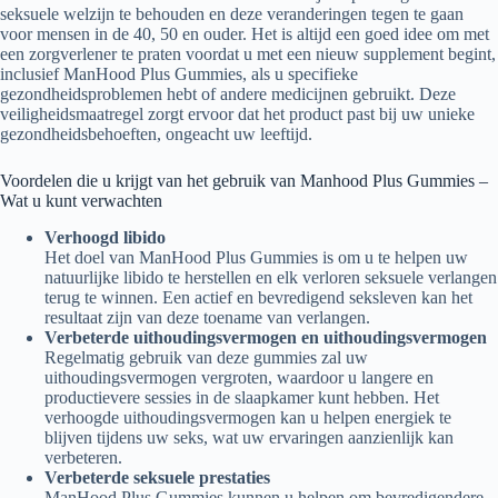
seksuele welzijn te behouden en deze veranderingen tegen te gaan
voor mensen in de 40, 50 en ouder. Het is altijd een goed idee om met
een zorgverlener te praten voordat u met een nieuw supplement begint,
inclusief ManHood Plus Gummies, als u specifieke
gezondheidsproblemen hebt of andere medicijnen gebruikt. Deze
veiligheidsmaatregel zorgt ervoor dat het product past bij uw unieke
gezondheidsbehoeften, ongeacht uw leeftijd.
Voordelen die u krijgt van het gebruik van Manhood Plus Gummies –
Wat u kunt verwachten
Verhoogd libido
Het doel van ManHood Plus Gummies is om u te helpen uw
natuurlijke libido te herstellen en elk verloren seksuele verlangen
terug te winnen. Een actief en bevredigend seksleven kan het
resultaat zijn van deze toename van verlangen.
Verbeterde uithoudingsvermogen en uithoudingsvermogen
Regelmatig gebruik van deze gummies zal uw
uithoudingsvermogen vergroten, waardoor u langere en
productievere sessies in de slaapkamer kunt hebben. Het
verhoogde uithoudingsvermogen kan u helpen energiek te
blijven tijdens uw seks, wat uw ervaringen aanzienlijk kan
verbeteren.
Verbeterde seksuele prestaties
ManHood Plus Gummies kunnen u helpen om bevredigendere