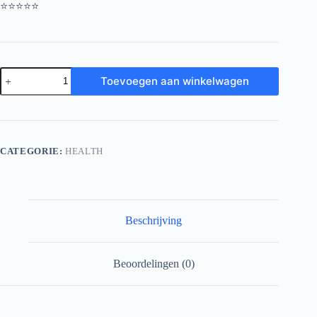
⭐⭐⭐⭐⭐
MANHOOD
Toevoegen aan winkelwagen
PLUS
Gummies
aantal
CATEGORIE:
HEALTH
Beschrijving
Beoordelingen (0)