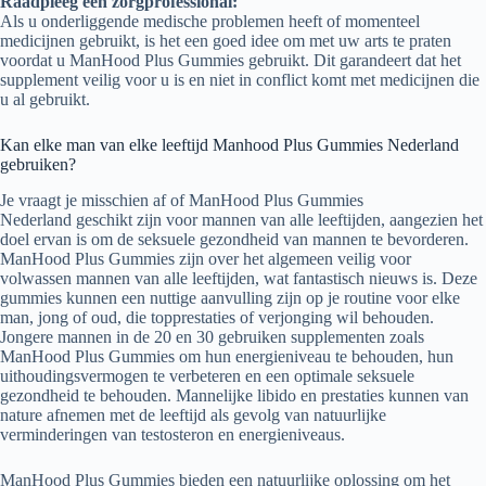
Raadpleeg een zorgprofessional:
Als u onderliggende medische problemen heeft of momenteel
medicijnen gebruikt, is het een goed idee om met uw arts te praten
voordat u ManHood Plus Gummies gebruikt. Dit garandeert dat het
supplement veilig voor u is en niet in conflict komt met medicijnen die
u al gebruikt.
Kan elke man van elke leeftijd Manhood Plus Gummies Nederland
gebruiken?
Je vraagt ​​je misschien af ​​of ManHood Plus Gummies
Nederland geschikt zijn voor mannen van alle leeftijden, aangezien het
doel ervan is om de seksuele gezondheid van mannen te bevorderen.
ManHood Plus Gummies zijn over het algemeen veilig voor
volwassen mannen van alle leeftijden, wat fantastisch nieuws is. Deze
gummies kunnen een nuttige aanvulling zijn op je routine voor elke
man, jong of oud, die topprestaties of verjonging wil behouden.
Jongere mannen in de 20 en 30 gebruiken supplementen zoals
ManHood Plus Gummies om hun energieniveau te behouden, hun
uithoudingsvermogen te verbeteren en een optimale seksuele
gezondheid te behouden. Mannelijke libido en prestaties kunnen van
nature afnemen met de leeftijd als gevolg van natuurlijke
verminderingen van testosteron en energieniveaus.
ManHood Plus Gummies bieden een natuurlijke oplossing om het