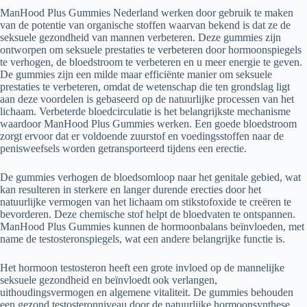
ManHood Plus Gummies Nederland werken door gebruik te maken
van de potentie van organische stoffen waarvan bekend is dat ze de
seksuele gezondheid van mannen verbeteren. Deze gummies zijn
ontworpen om seksuele prestaties te verbeteren door hormoonspiegels
te verhogen, de bloedstroom te verbeteren en u meer energie te geven.
De gummies zijn een milde maar efficiënte manier om seksuele
prestaties te verbeteren, omdat de wetenschap die ten grondslag ligt
aan deze voordelen is gebaseerd op de natuurlijke processen van het
lichaam. Verbeterde bloedcirculatie is het belangrijkste mechanisme
waardoor ManHood Plus Gummies werken. Een goede bloedstroom
zorgt ervoor dat er voldoende zuurstof en voedingsstoffen naar de
penisweefsels worden getransporteerd tijdens een erectie.
De gummies verhogen de bloedsomloop naar het genitale gebied, wat
kan resulteren in sterkere en langer durende erecties door het
natuurlijke vermogen van het lichaam om stikstofoxide te creëren te
bevorderen. Deze chemische stof helpt de bloedvaten te ontspannen.
ManHood Plus Gummies kunnen de hormoonbalans beïnvloeden, met
name de testosteronspiegels, wat een andere belangrijke functie is.
Het hormoon testosteron heeft een grote invloed op de mannelijke
seksuele gezondheid en beïnvloedt ook verlangen,
uithoudingsvermogen en algemene vitaliteit. De gummies behouden
een gezond testosteronniveau door de natuurlijke hormoonsynthese