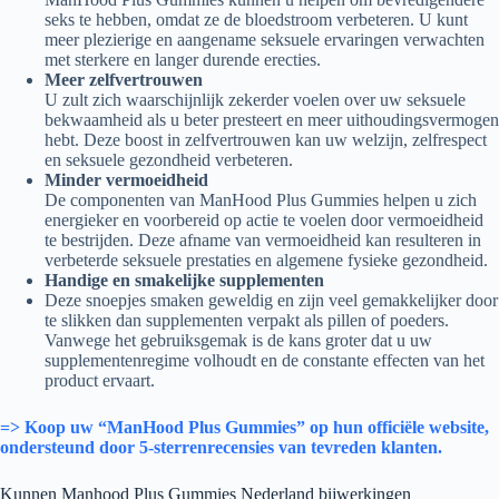
seks te hebben, omdat ze de bloedstroom verbeteren. U kunt
meer plezierige en aangename seksuele ervaringen verwachten
met sterkere en langer durende erecties.
Meer zelfvertrouwen
U zult zich waarschijnlijk zekerder voelen over uw seksuele
bekwaamheid als u beter presteert en meer uithoudingsvermogen
hebt. Deze boost in zelfvertrouwen kan uw welzijn, zelfrespect
en seksuele gezondheid verbeteren.
Minder vermoeidheid
De componenten van ManHood Plus Gummies helpen u zich
energieker en voorbereid op actie te voelen door vermoeidheid
te bestrijden. Deze afname van vermoeidheid kan resulteren in
verbeterde seksuele prestaties en algemene fysieke gezondheid.
Handige en smakelijke supplementen
Deze snoepjes smaken geweldig en zijn veel gemakkelijker door
te slikken dan supplementen verpakt als pillen of poeders.
Vanwege het gebruiksgemak is de kans groter dat u uw
supplementenregime volhoudt en de constante effecten van het
product ervaart.
=> Koop uw “ManHood Plus Gummies” op hun officiële website,
ondersteund door 5-sterrenrecensies van tevreden klanten.
Kunnen Manhood Plus Gummies Nederland bijwerkingen