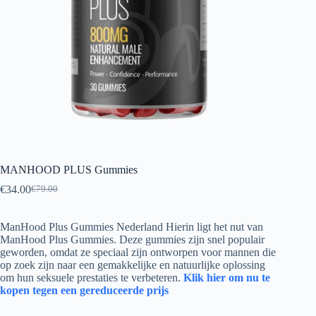
MANHOOD PLUS Gummies
€
34.00
€
79.00
Oorspronkelijke
Huidige
prijs
prijs
was:
is:
ManHood Plus Gummies Nederland Hierin ligt het nut van
€79.00.
€34.00.
ManHood Plus Gummies. Deze gummies zijn snel populair
geworden, omdat ze speciaal zijn ontworpen voor mannen die
op zoek zijn naar een gemakkelijke en natuurlijke oplossing
om hun seksuele prestaties te verbeteren.
Klik hier om nu te
kopen tegen een gereduceerde prijs