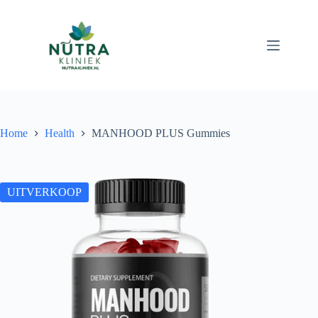
Ga
naar
de
inhoud
Home
Health
MANHOOD PLUS Gummies
UITVERKOOP