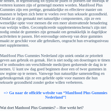
te nemen, in tegenstelling tot typische pillen of poeders die moeilijk te
verteren kunnen zijn of gemengd moeten worden. ManHood Plus
Gummies zijn een prettige, gemakkelijke en effectieve manier om
mannen te helpen zich beter te voelen over hun seksuele gezondheid.
Omdat ze zijn gemaakt met natuurlijke componenten, zijn ze een
wenselijke optie voor mensen die een meer alomvattende benadering
van welzijn willen. Gecompliceerde supplementenschema’s zijn niet
nodig omdat de gummies zijn gemaakt om gemakkelijk in dagelijkse
activiteiten te passen. Het eenvoudige ontwerp van deze gummies
maakt ze geschikt voor alle gebruikers, ongeacht hun ervaringsniveau
met supplementen.
ManHood Plus Gummies Nederland zijn uniek omdat ze prioriteit
geven aan gebruik en gemak. Het is niet nodig om doseringen te timen
of te onthouden om verschillende medicijnen gedurende de dag in te
nemen. U kunt uw dag goed beginnen door een of twee gummies in
uw regime op te nemen. Vanwege hun natuurlijke samenstelling en
gebruiksgemak zijn ze een geliefde optie voor mannen die hun
seksuele gezondheid zonder gedoe willen verbeteren.
=> Ga naar de officiële website van “ManHood Plus Gummies
Nederland”!
Wat doet Manhood Plus Gummies? – Hoe werkt het?