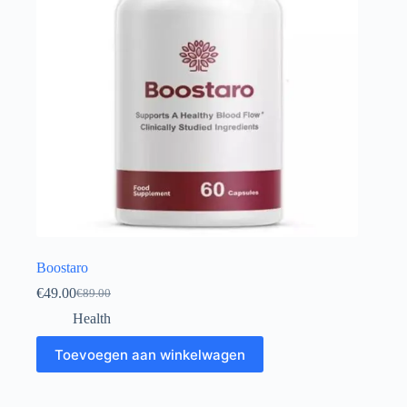
Boostaro
€
49.00
€
89.00
Oorspronkelijke
Huidige
prijs
prijs
Health
was:
is:
€89.00.
€49.00.
Toevoegen aan winkelwagen