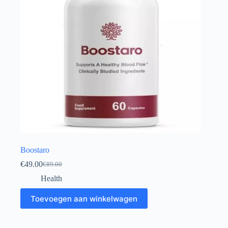
Boostaro
€
49.00
€
89.00
Oorspronkelijke
Huidige
prijs
prijs
Health
was:
is:
€89.00.
€49.00.
Toevoegen aan winkelwagen