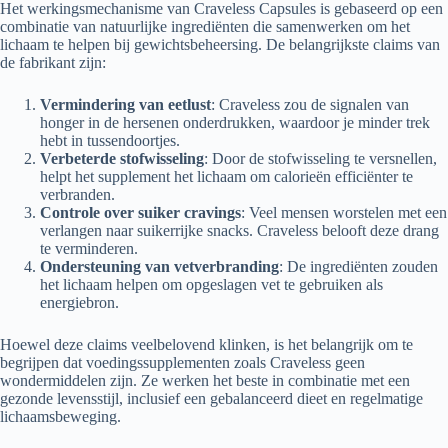
Het werkingsmechanisme van Craveless Capsules is gebaseerd op een
combinatie van natuurlijke ingrediënten die samenwerken om het
lichaam te helpen bij gewichtsbeheersing. De belangrijkste claims van
de fabrikant zijn:
Vermindering van eetlust
: Craveless zou de signalen van
honger in de hersenen onderdrukken, waardoor je minder trek
hebt in tussendoortjes.
Verbeterde stofwisseling
: Door de stofwisseling te versnellen,
helpt het supplement het lichaam om calorieën efficiënter te
verbranden.
Controle over suiker cravings
: Veel mensen worstelen met een
verlangen naar suikerrijke snacks. Craveless belooft deze drang
te verminderen.
Ondersteuning van vetverbranding
: De ingrediënten zouden
het lichaam helpen om opgeslagen vet te gebruiken als
energiebron.
Hoewel deze claims veelbelovend klinken, is het belangrijk om te
begrijpen dat voedingssupplementen zoals Craveless geen
wondermiddelen zijn. Ze werken het beste in combinatie met een
gezonde levensstijl, inclusief een gebalanceerd dieet en regelmatige
lichaamsbeweging.