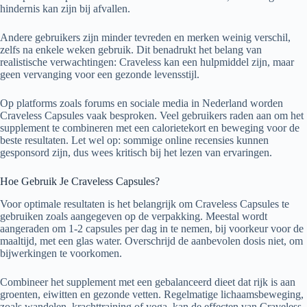
hindernis kan zijn bij afvallen.
Andere gebruikers zijn minder tevreden en merken weinig verschil,
zelfs na enkele weken gebruik. Dit benadrukt het belang van
realistische verwachtingen: Craveless kan een hulpmiddel zijn, maar
geen vervanging voor een gezonde levensstijl.
Op platforms zoals forums en sociale media in Nederland worden
Craveless Capsules vaak besproken. Veel gebruikers raden aan om het
supplement te combineren met een calorietekort en beweging voor de
beste resultaten. Let wel op: sommige online recensies kunnen
gesponsord zijn, dus wees kritisch bij het lezen van ervaringen.
Hoe Gebruik Je Craveless Capsules?
Voor optimale resultaten is het belangrijk om Craveless Capsules te
gebruiken zoals aangegeven op de verpakking. Meestal wordt
aangeraden om 1-2 capsules per dag in te nemen, bij voorkeur voor de
maaltijd, met een glas water. Overschrijd de aanbevolen dosis niet, om
bijwerkingen te voorkomen.
Combineer het supplement met een gebalanceerd dieet dat rijk is aan
groenten, eiwitten en gezonde vetten. Regelmatige lichaamsbeweging,
zoals wandelen, krachttraining of yoga, kan de effecten van Craveless