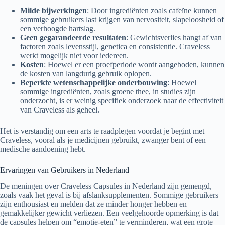
Milde bijwerkingen
: Door ingrediënten zoals cafeïne kunnen
sommige gebruikers last krijgen van nervositeit, slapeloosheid of
een verhoogde hartslag.
Geen gegarandeerde resultaten
: Gewichtsverlies hangt af van
factoren zoals levensstijl, genetica en consistentie. Craveless
werkt mogelijk niet voor iedereen.
Kosten
: Hoewel er een proefperiode wordt aangeboden, kunnen
de kosten van langdurig gebruik oplopen.
Beperkte wetenschappelijke onderbouwing
: Hoewel
sommige ingrediënten, zoals groene thee, in studies zijn
onderzocht, is er weinig specifiek onderzoek naar de effectiviteit
van Craveless als geheel.
Het is verstandig om een arts te raadplegen voordat je begint met
Craveless, vooral als je medicijnen gebruikt, zwanger bent of een
medische aandoening hebt.
Ervaringen van Gebruikers in Nederland
De meningen over Craveless Capsules in Nederland zijn gemengd,
zoals vaak het geval is bij afslanksupplementen. Sommige gebruikers
zijn enthousiast en melden dat ze minder honger hebben en
gemakkelijker gewicht verliezen. Een veelgehoorde opmerking is dat
de capsules helpen om “emotie-eten” te verminderen, wat een grote