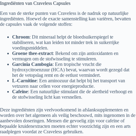
Ingrediënten van Craveless Capsules
Een van de sterke punten van Craveless is de nadruk op natuurlijke
ingrediënten. Hoewel de exacte samenstelling kan variëren, bevatten
de capsules vaak de volgende stoffen:
Chroom
: Dit mineraal helpt de bloedsuikerspiegel te
stabiliseren, wat kan leiden tot minder trek in suikerrijke
voedingsmiddelen.
Groene thee-extract
: Bekend om zijn antioxidanten en
vermogen om de stofwisseling te stimuleren.
Garcinia Cambogia
: Een tropische vrucht die
hydroxycitroenzuur (HCA) bevat, waarvan wordt gezegd dat
het de vetopslag remt en de eetlust vermindert.
L-Carnitine
: Een aminozuur dat helpt bij het transport van
vetzuren naar cellen voor energieproductie.
Cafeïne
: Een natuurlijke stimulant die de alertheid verhoogt en
de stofwisseling licht kan versnellen.
Deze ingrediënten zijn veelvoorkomend in afslanksupplementen en
worden over het algemeen als veilig beschouwd, mits ingenomen in de
aanbevolen doseringen. Mensen die gevoelig zijn voor cafeïne of
bepaalde kruidenextracten moeten echter voorzichtig zijn en een arts
raadplegen voordat ze Craveless gebruiken.