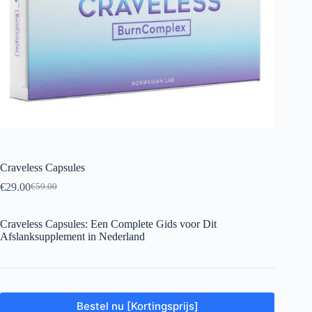
Craveless Capsules
€
29.00
€
59.00
Oorspronkelijke
Huidige
prijs
prijs
was:
is:
Craveless Capsules: Een Complete Gids voor Dit
€59.00.
€29.00.
Afslanksupplement in Nederland
Bestel nu [Kortingsprijs]