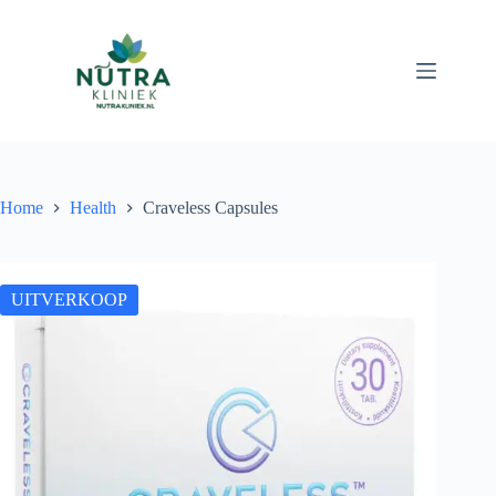
Ga
naar
de
inhoud
Home
Health
Craveless Capsules
UITVERKOOP